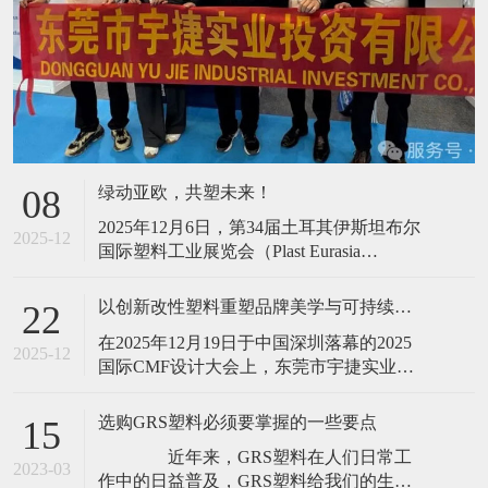
绿动亚欧，共塑未来！
08
2025年12月6日，第34届土耳其伊斯坦布尔
2025-12
国际塑料工业展览会（Plast Eurasia
Istanbul）在Tüyap会展中心圆满落下帷幕。
作为国内PCR塑料领域的先行者，东莞市宇
以创新改性塑料重塑品牌美学与可持续价值,宇捷实业亮相2025国际CMF设计大会！
22
捷实业投资有限公司（以下简称“宇捷实
在2025年12月19日于中国深圳落幕的2025
业”）携旗下核心产品——PCR消费后塑
2025-12
国际CMF设计大会上，东莞市宇捷实业投
料、OBP趋海塑料及Bio-base
资有限公司（以下简称“宇捷实业”）围
绕“为全球领先品牌提供兼具美学价值与可
选购GRS塑料必须要掌握的一些要点
15
持续承诺的再生塑料解决方案”的核心主
近年来，GRS塑料在人们日常工
题，集中展示了其在PCR消费后回收塑料、
2023-03
作中的日益普及，GRS塑料给我们的生活
OBP趋海塑料和Bio-based生物基塑料领域