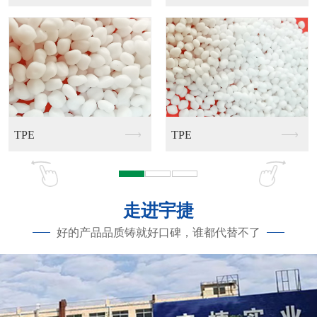
PCR
PE
TPE
PCR
走进宇捷
好的产品品质铸就好口碑，谁都代替不了