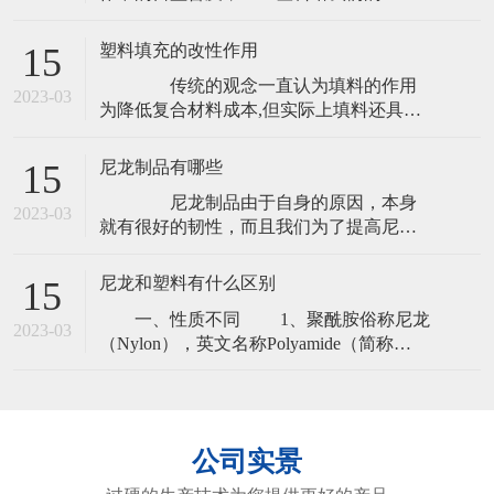
带来了很大便利，所以说现在真的时候随
的突破性成果
处都能看到它的身影，在这样的情况下这
塑料填充的改性作用
15
个行业的发展前景还是很乐观的。但是市
传统的观念一直认为填料的作用
面上也有很多质量不免出现了一些劣制产
2023-03
为降低复合材料成本,但实际上填料还具有
品。那么，我们在购买时应该如何选择好
很多改性功能,尤其是随着科学技术的不断
的呢?下面小编简单介绍一下吧。
发展,如之前介绍的无机粉体的细化技术、
尼龙制品有哪些
15
无机粉体的表面处理技术和表面包覆技术
尼龙制品由于自身的原因，本身
日趋成熟,填料能达到的改性性能越来越
2023-03
就有很好的韧性，而且我们为了提高尼龙
多。 塑料的填充改性是指在树脂中加入低
制品的韧性还可以再次进行加工，而且在
成本的填料从而降低聚合物制
这制作的过程中是需要加入一些增韧剂来
尼龙和塑料有什么区别
15
实现的，增韧剂不仅能和尼龙很好的相
一、性质不同 1、聚酰胺俗称尼龙
容，而且还能有效地增加尼龙制品的韧
2023-03
（Nylon），英文名称Polyamide（简称
性，具有很好的流动性和分散性。 尼
PA），是分子主链上含有重复酰胺基团-
龙制品由于是合成纤维，因此比其他纤维
［NHCO]-的热塑性树脂总称，包括脂肪族
PA，脂肪-芳香族PA和芳香族PA。 2、
塑料是以单体为原料，通过加聚或缩聚反
公司实景
应聚合而成的高分子化合物（