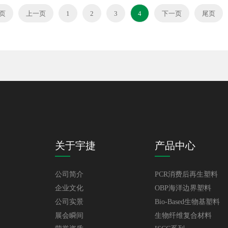
页
上一页
1
2
3
4
下一页
尾页
关于宇捷
产品中心
公司简介
PCR消费后再生塑料
企业文化
OBP海洋边界塑料
公司实景
Bio-Based生物基塑料
展会瞬间
生物纤维复合材料