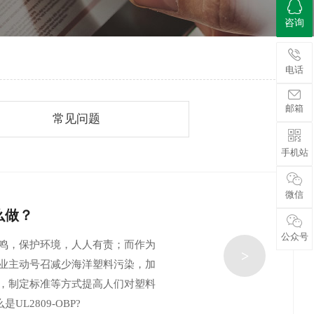
咨询
咨询
电话
电话
邮箱
邮箱
常见问题
手机站
手机站
微信
微信
怎么做？
公众号
公众号
鸣，保护环境，人人有责；而作为
>
业主动号召减少海洋塑料污染，加
，制定标准等方式提高人们对塑料
L2809-OBP?