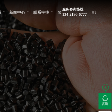
服务咨询热线:
域
新闻中心
联系宇捷


134-2196-6777
咨询
咨询