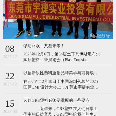
绿动亚欧，共塑未来！
08
2025年12月6日，第34届土耳其伊斯坦布尔
2025-12
国际塑料工业展览会（Plast Eurasia
Istanbul）在Tüyap会展中心圆满落下帷幕。
作为国内PCR塑料领域的先行者，东莞市宇
以创新改性塑料重塑品牌美学与可持续价值,宇捷实业亮相2025国际CMF设计大会！
22
捷实业投资有限公司（以下简称“宇捷实
在2025年12月19日于中国深圳落幕的2025
业”）携旗下核心产品——PCR消费后塑
2025-12
国际CMF设计大会上，东莞市宇捷实业投
料、OBP趋海塑料及Bio-base
资有限公司（以下简称“宇捷实业”）围
绕“为全球领先品牌提供兼具美学价值与可
选购GRS塑料必须要掌握的一些要点
15
持续承诺的再生塑料解决方案”的核心主
近年来，GRS塑料在人们日常工
题，集中展示了其在PCR消费后回收塑料、
2023-03
作中的日益普及，GRS塑料给我们的生活
OBP趋海塑料和Bio-based生物基塑料领域