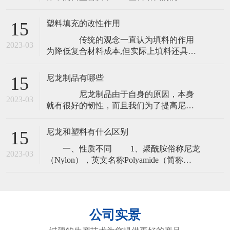
带来了很大便利，所以说现在真的时候随
的突破性成果
处都能看到它的身影，在这样的情况下这
塑料填充的改性作用
15
个行业的发展前景还是很乐观的。但是市
传统的观念一直认为填料的作用
面上也有很多质量不免出现了一些劣制产
2023-03
为降低复合材料成本,但实际上填料还具有
品。那么，我们在购买时应该如何选择好
很多改性功能,尤其是随着科学技术的不断
的呢?下面小编简单介绍一下吧。
发展,如之前介绍的无机粉体的细化技术、
尼龙制品有哪些
15
无机粉体的表面处理技术和表面包覆技术
尼龙制品由于自身的原因，本身
日趋成熟,填料能达到的改性性能越来越
2023-03
就有很好的韧性，而且我们为了提高尼龙
多。 塑料的填充改性是指在树脂中加入低
制品的韧性还可以再次进行加工，而且在
成本的填料从而降低聚合物制
这制作的过程中是需要加入一些增韧剂来
尼龙和塑料有什么区别
15
实现的，增韧剂不仅能和尼龙很好的相
一、性质不同 1、聚酰胺俗称尼龙
容，而且还能有效地增加尼龙制品的韧
2023-03
（Nylon），英文名称Polyamide（简称
性，具有很好的流动性和分散性。 尼
PA），是分子主链上含有重复酰胺基团-
龙制品由于是合成纤维，因此比其他纤维
［NHCO]-的热塑性树脂总称，包括脂肪族
PA，脂肪-芳香族PA和芳香族PA。 2、
塑料是以单体为原料，通过加聚或缩聚反
公司实景
应聚合而成的高分子化合物（